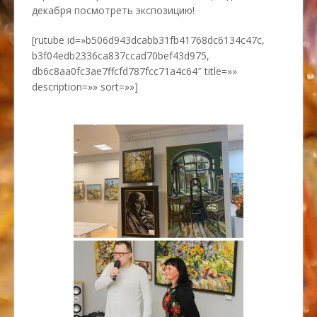
декабря посмотреть экспозицию!
[rutube id=»b506d943dcabb31fb41768dc6134c47c,
b3f04edb2336ca837ccad70bef43d975,
db6c8aa0fc3ae7ffcfd787fcc71a4c64″ title=»»
description=»» sort=»»]