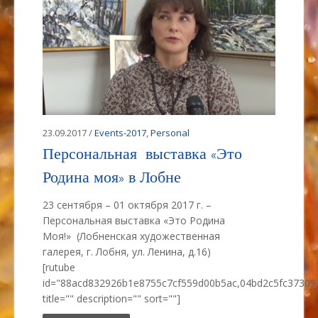
23.09.2017 /
Events-2017
,
Personal
Персональная выставка «Это
Родина моя» в Лобне
23 сентября – 01 октября 2017 г. –
Персональная выставка «Это Родина
Моя!» (Лобненская художественная
галерея, г. Лобня, ул. Ленина, д.16)
[rutube
id="88acd832926b1e8755c7cf559d00b5ac,04bd2c5fc3730
title="" description="" sort=""]