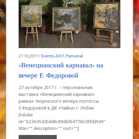
27.10.2017 /
Events-2017
,
Personal
«Венецианский карнавал» на
вечере Е. Федоровой
27 октября 2017 г. – персональная
выставка «Венецианский карнавал»
рамках творческого вечера поэтессы
Е.Федоровой в ДК «Чайка» г. Лобни
[rutube
id="b2364542bdd8c89dbf64776b28fdd949"
title="" description="" sort=""]