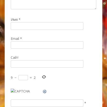
Имя
*
Email
*
Сайт
9
−
=
2
*