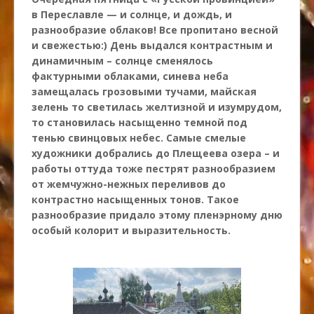
в Переславле — и солнце, и дождь, и
разнообразие облаков! Все пропитано весной
и свежестью:) День выдался контрастным и
динамичным – солнце сменялось
фактурными облаками, синева неба
замещалась грозовыми тучами, майская
зелень то светилась желтизной и изумрудом,
то становилась насыщенно темной под
тенью свинцовых небес. Самые смелые
художники добрались до Плещеева озера – и
работы оттуда тоже пестрят разнообразием
от жемчужно-нежных переливов до
контрастно насыщенных тонов. Такое
разнообразие придало этому пленэрному дню
особый колорит и выразительность.