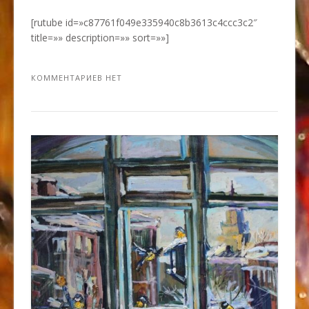
[rutube id=»c87761f049e335940c8b3613c4ccc3c2″
title=»» description=»» sort=»»]
КОММЕНТАРИЕВ НЕТ