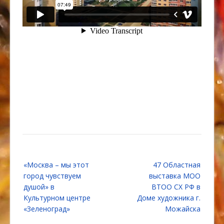
Навигация
«Москва – мы этот
47 Областная
по
город чувствуем
выставка МОО
записям
душой» в
ВТОО СХ РФ в
Культурном центре
Доме художника г.
«Зеленоград»
Можайска