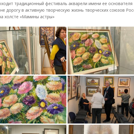
оходит традиционный фестиваль акварели имени ее основателя 
мне дорогу в активную творческую жизнь творческих союзов Рос
на холсте «Мамины астры»