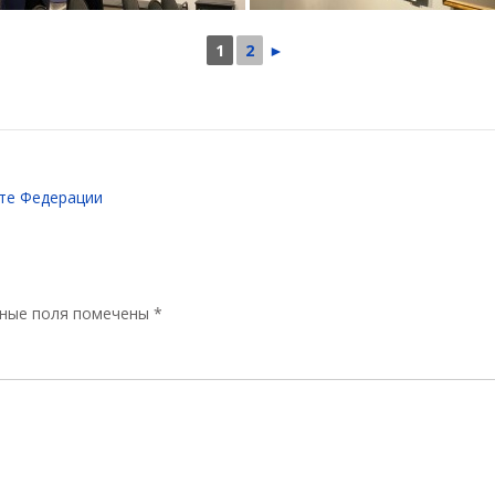
1
2
►
ете Федерации
ные поля помечены
*