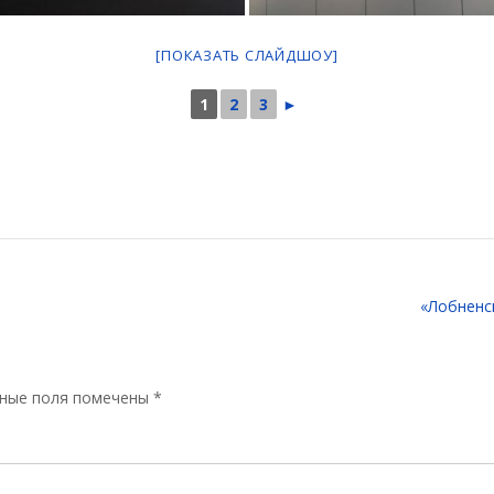
[ПОКАЗАТЬ СЛАЙДШОУ]
1
2
3
►
«Лобненс
ные поля помечены
*