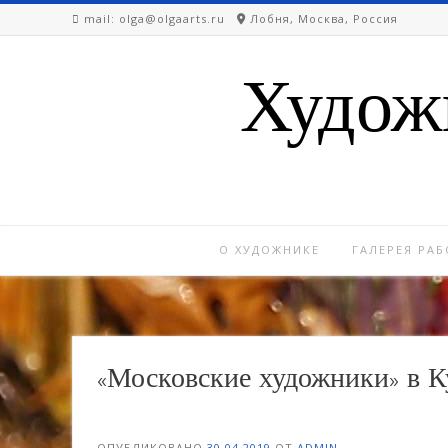
Перейти
mail: olga@olgaarts.ru
Лобня, Москва, Россия
к
содержимому
Худож
О ХУДОЖНИКЕ
ГАЛЕРЕЯ РАБ
«Московские художники» в К
ОПУБЛИКОВАНО
30.04.2019
ОТ
ADMIN