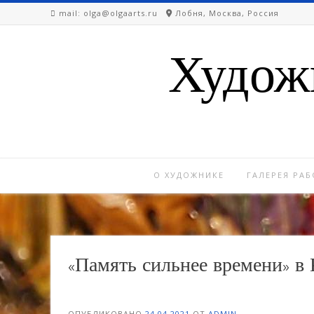
Перейти
mail: olga@olgaarts.ru
Лобня, Москва, Россия
к
содержимому
Худож
О ХУДОЖНИКЕ
ГАЛЕРЕЯ РАБ
«Память сильнее времени» в 
ОПУБЛИКОВАНО
24.04.2021
ОТ
ADMIN