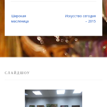
Навигация
Широкая
Искусство сегодня
по
масленица
– 2015
записям
СЛАЙДШОУ