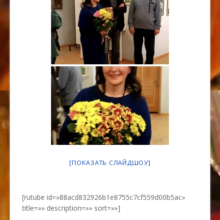
[ПОКАЗАТЬ СЛАЙДШОУ]
[rutube id=»88acd832926b1e8755c7cf559d00b5ac»
title=»» description=»» sort=»»]