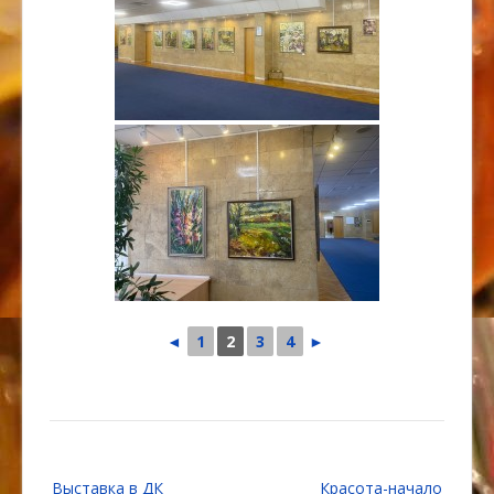
◄
1
2
3
4
►
Навигация
Выставка в ДК
Красота-начало