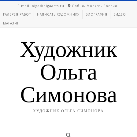
Перейти
mail: olga@olgaarts.ru
Лобня, Москва, Россия
к
ГАЛЕРЕЯ РАБОТ
НАПИСАТЬ ХУДОЖНИКУ
БИОГРАФИЯ
ВИДЕО
содержимому
МАГАЗИН
Художник
Ольга
Симонова
ХУДОЖНИК ОЛЬГА СИМОНОВА