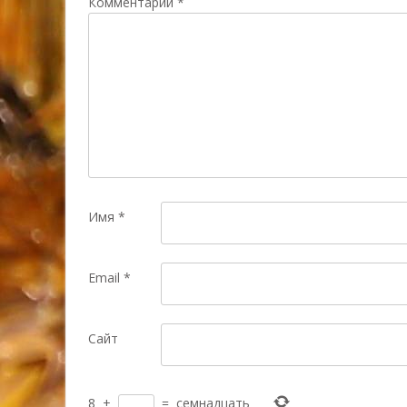
Комментарий
*
Имя
*
Email
*
Сайт
8
+
=
семнадцать