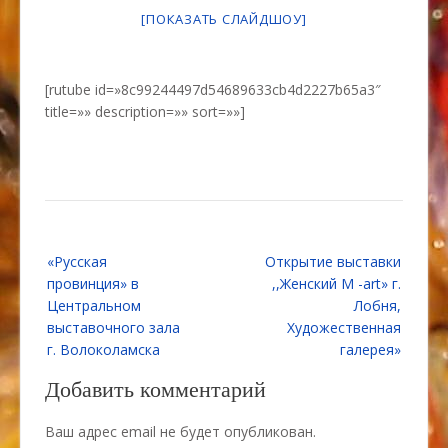
[ПОКАЗАТЬ СЛАЙДШОУ]
[rutube id=»8c99244497d54689633cb4d2227b65a3″
title=»» description=»» sort=»»]
Навигация
«Русская
Открытие выставки
по
провинция» в
,,Женский М -art» г.
записям
Центральном
Лобня,
выставочного зала
Художественная
г. Волоколамска
галерея»
Добавить комментарий
Ваш адрес email не будет опубликован.