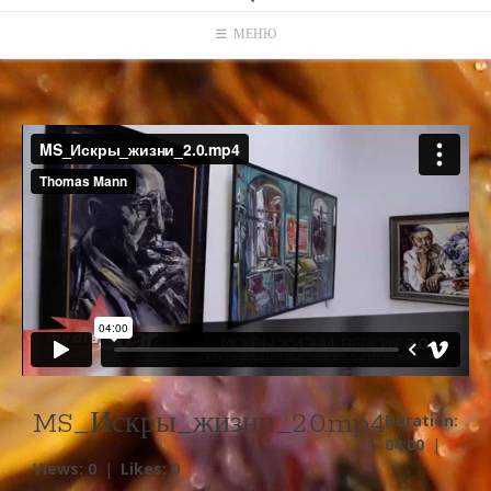
МЕНЮ
MS_Искры_жизни_2.0.mp4
Duration:
04:00
|
Views: 0
|
Likes: 0