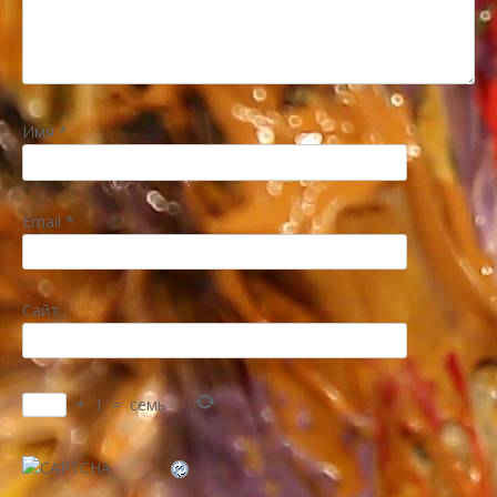
Имя
*
Email
*
Сайт
+
1
=
семь