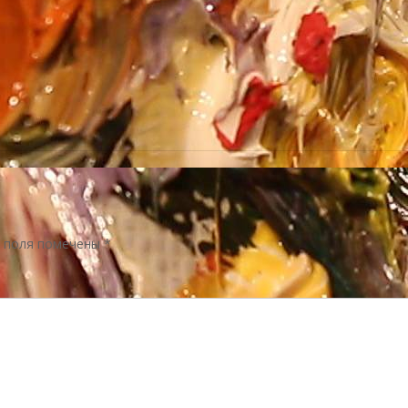
 поля помечены
*