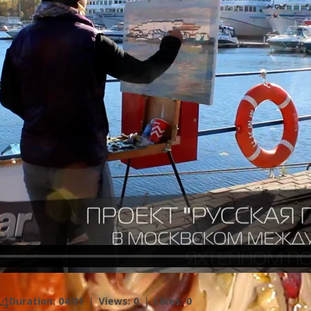
4
Duration: 04:01
|
Views: 0
|
Likes: 0