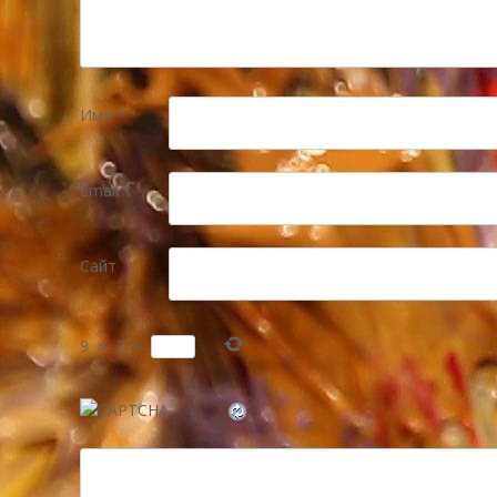
Имя
*
Email
*
Сайт
9
×
2
=