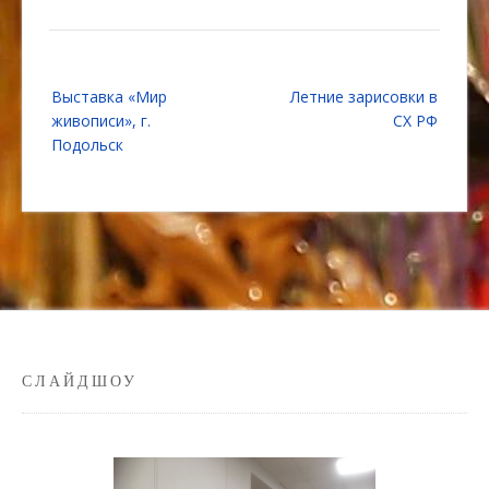
Навигация
Выставка «Мир
Летние зарисовки в
по
живописи», г.
СХ РФ
записям
Подольск
СЛАЙДШОУ