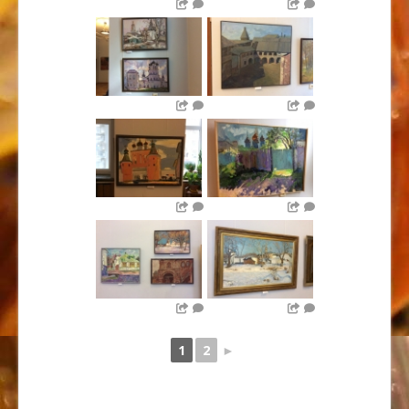
1
2
►